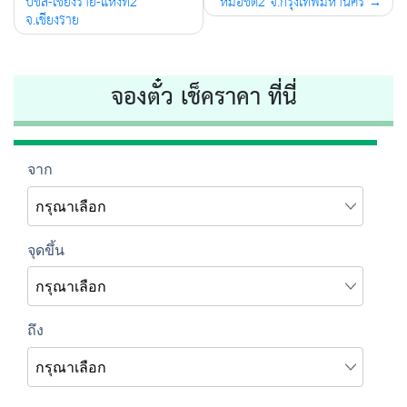
navigation
บขส-เชียงราย-แห่งที่2
หมอชิต2 จ.กรุงเทพมหานคร
จ.เชียงราย
จองตั๋ว เช็คราคา ที่นี่