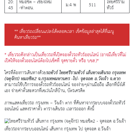
20:
หมอชิต – เชียงใหม่
ไทยศรีราม
ม.4 พ
511
45
-ท่าตอน.
ทัวร์
** เที่ยวรถเปลี่ยนแปลงได้ตลอดเวลา เช็คข้อมูลล่าสุดได้ที่เมนู
ค้นหาเที่ยวรถ**
* เที่ยวรถดังกล่าวเป็นเที่ยวรถที่เปิดจองตั๋วรถทัวร์ออนไลน์ (อาจมีเที่ยวที่ไม่
เปิดให้จองตั๋วออนไลน์ต้องไปเช็คที่ จุดขายตั๋ว หรือ บขส.)*
ใครที่ต้องการเดินทางด้วย
รถทัวร์ ไทยศรีรามทัวร์ เส้นทางเดินรถ กรุงเทพ
(จตุจักร) หมอชิต2 จ.กรุงเทพมหานคร -ไป- จุดจอด อ.วังเจ้า จ.ตาก
สามารถใช้บริการจองตั๋วรถทัวร์ออนไลน์ จองง่ายๆผ่านมือถือ เลือกที่นั่งได้
เอง จ่ายค่าตั๋วสะดวกที่เซเว่นใกล้บ้าน, บัตรเครดิต
ภาพแสดงเที่ยวรถ กรุงเทพ – วังเจ้า ตาก ที่ค้นหาจากระบบจองตั๋วรถทัวร์
ออนไลน์ แสดงราคาตั๋ว ตารางเดินรถ เวลารถออก ดังนี้
เที่ยวรถจากระบบออนไลน์ เส้นทาง กรุงเทพ ไป จุดจอด อ.วังเจ้า