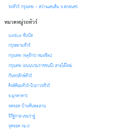
รถทัวร์ กรุงเทพ – สว่างแดนดิน จ.สกลนคร
หมวดหมู่รถทัวร์
sunbus ซันบัส
กรุงสยามทัวร์
กรุงเทพ (จตุจักร) หมอชิต2
กรุงเทพ (ถนนบรมราชชนนี) สายใต้ใหม่
กันทรลักษ์ทัวร์
คิงส์ด้อมทัวร์-นิวถาวรทัวร์
จ.มุกดาหาร
จดจอด บ้านคันพะลาน
จิรัฐกาล-เขมราฐ
จุดจอด กม.0