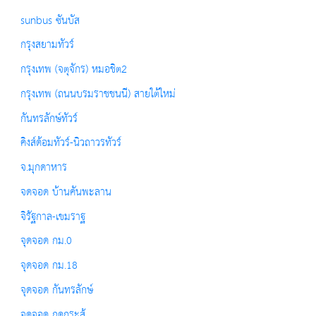
sunbus ซันบัส
กรุงสยามทัวร์
กรุงเทพ (จตุจักร) หมอชิต2
กรุงเทพ (ถนนบรมราชชนนี) สายใต้ใหม่
กันทรลักษ์ทัวร์
คิงส์ด้อมทัวร์-นิวถาวรทัวร์
จ.มุกดาหาร
จดจอด บ้านคันพะลาน
จิรัฐกาล-เขมราฐ
จุดจอด กม.0
จุดจอด กม.18
จุดจอด กันทรลักษ์
จุดจอด กุดกระสู้