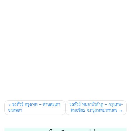
Post
รถทัวร์ กรุงเทพ – ด่านสะเดา
รถทัวร์ หนองบัวลำภู – กรุงเทพ-
navigation
จ.สงขลา
หมอชิต2 จ.กรุงเทพมหานคร