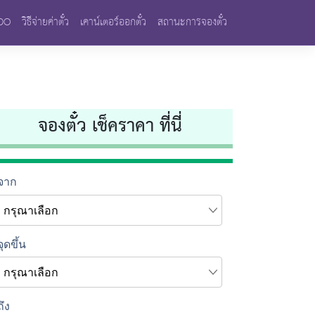
VDO
วิธีจ่ายค่าตั๋ว
เคาน์เตอร์ออกตั๋ว
สถานะการจองตั๋ว
จองตั๋ว เช็คราคา ที่นี่