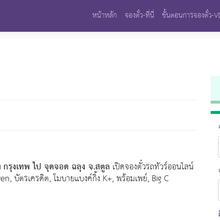
หน้าหลัก
จองตั๋ว-ที่นี่
ขั้นตอนการจองตั๋ว-
กรุงเทพ ไป จุดจอด ฉลุง จ.สตูล
ง
เปิดจองตั๋วรถทัวร์ออนไลน์
-Eleven, บัตรเครดิต, โมบายแบงค์กิ้ง K+, พร้อมเพย์, Big C