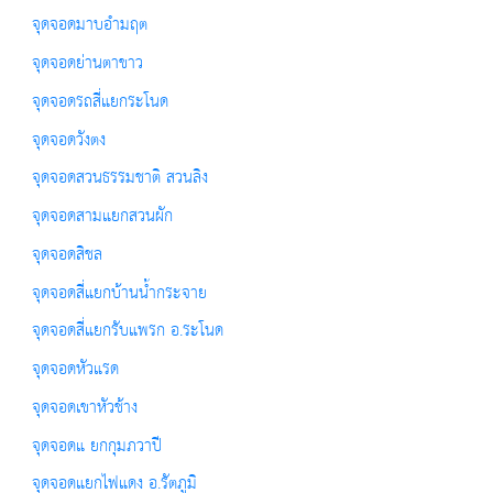
จุดจอดมาบอำมฤต
จุดจอดย่านตาขาว
จุดจอดรถสี่แยกระโนด
จุดจอดวังตง
จุดจอดสวนธรรมชาติ สวนลิง
จุดจอดสามแยกสวนผัก
จุดจอดสิชล
จุดจอดสี่แยกบ้านน้ำกระจาย
จุดจอดสี่แยกรับแพรก อ.ระโนด
จุดจอดหัวแรด
จุดจอดเขาหัวช้าง
จุดจอดแ ยกกุมภวาปี
จุดจอดแยกไฟแดง อ.รัตภูมิ