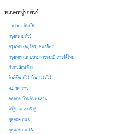
หมวดหมู่รถทัวร์
sunbus ซันบัส
กรุงสยามทัวร์
กรุงเทพ (จตุจักร) หมอชิต2
กรุงเทพ (ถนนบรมราชชนนี) สายใต้ใหม่
กันทรลักษ์ทัวร์
คิงส์ด้อมทัวร์-นิวถาวรทัวร์
จ.มุกดาหาร
จดจอด บ้านคันพะลาน
จิรัฐกาล-เขมราฐ
จุดจอด กม.0
จุดจอด กม.18