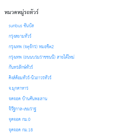
หมวดหมู่รถทัวร์
sunbus ซันบัส
กรุงสยามทัวร์
กรุงเทพ (จตุจักร) หมอชิต2
กรุงเทพ (ถนนบรมราชชนนี) สายใต้ใหม่
กันทรลักษ์ทัวร์
คิงส์ด้อมทัวร์-นิวถาวรทัวร์
จ.มุกดาหาร
จดจอด บ้านคันพะลาน
จิรัฐกาล-เขมราฐ
จุดจอด กม.0
จุดจอด กม.18