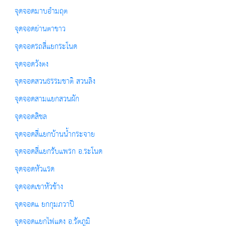
จุดจอดมาบอำมฤต
จุดจอดย่านตาขาว
จุดจอดรถสี่แยกระโนด
จุดจอดวังตง
จุดจอดสวนธรรมชาติ สวนลิง
จุดจอดสามแยกสวนผัก
จุดจอดสิชล
จุดจอดสี่แยกบ้านน้ำกระจาย
จุดจอดสี่แยกรับแพรก อ.ระโนด
จุดจอดหัวแรด
จุดจอดเขาหัวช้าง
จุดจอดแ ยกกุมภวาปี
จุดจอดแยกไฟแดง อ.รัตภูมิ