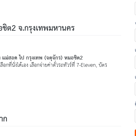
มอชิต2 จ.กรุงเทพมหานคร
แม่สอด ไป กรุงเทพ (จตุจักร) หมอชิต2
ง
อกที่นั่งได้เอง เลือกจ่ายค่าตั๋วรถทัวร์ที่ 7-Eleven, บัตร
ตาก