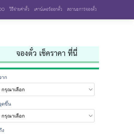
VDO
วิธีจ่ายค่าตั๋ว
เคาน์เตอร์ออกตั๋ว
สถานะการจองตั๋ว
จองตั๋ว เช็คราคา ที่นี่