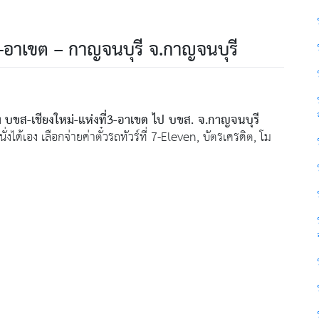
่3-อาเขต – กาญจนบุรี จ.กาญจนบุรี
บขส-เชียงใหม่-แห่งที่3-อาเขต ไป บขส. จ.กาญจนบุรี
ง
ั่งได้เอง เลือกจ่ายค่าตั๋วรถทัวร์ที่ 7-Eleven, บัตรเครดิต, โม